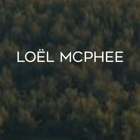
Loël McPhee